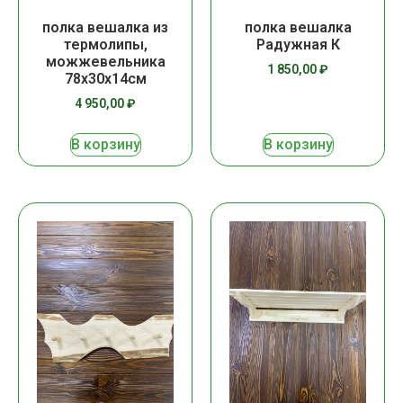
полка вешалка из
полка вешалка
термолипы,
Радужная К
можжевельника
1 850,00
₽
78х30х14см
4 950,00
₽
В корзину
В корзину