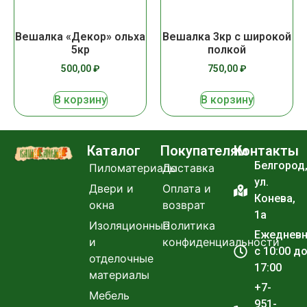
Вешалка «Декор» ольха
Вешалка 3кр с широкой
5кр
полкой
500,00
₽
750,00
₽
В корзину
В корзину
Каталог
Покупателям
Контакты
Белгород
Пиломатериалы
Доставка
ул.
Двери и
Оплата и
Конева,
окна
возврат
1а
Изоляционные
Политика
Ежеднев
и
конфиденциальности
с 10:00 д
отделочные
17:00
материалы
+7-
Мебель
951-