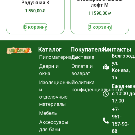
Радужная К
лофт М
1 850,00
₽
11 590,00
₽
В корзину
В корзину
Каталог
Покупателям
Контакты
Белгород
Пиломатериалы
Доставка
ул.
Двери и
Оплата и
Конева,
окна
возврат
1а
Изоляционные
Политика
Ежеднев
и
конфиденциальности
с 10:00 д
отделочные
17:00
материалы
+7-
Мебель
951-
Аксессуары
157-90-
для бани
88