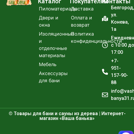
Каталог
Покупателям
Контакты
Белгород
Пиломатериалы
Доставка
ул.
Двери и
Оплата и
Конева,
окна
возврат
1а
Изоляционные
Политика
Ежеднев
и
конфиденциальности
с 10:00 д
отделочные
17:00
материалы
+7-
Мебель
951-
Аксессуары
157-90-
для бани
88
info@vas
banya31.r
© Товары для бани и сауны из дерева | Интернет-
магазин «Ваша банька»