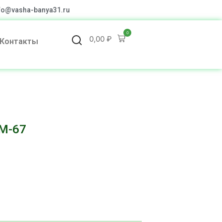
fo@vasha-banya31.ru
0
0,00
₽
Контакты
 М-67