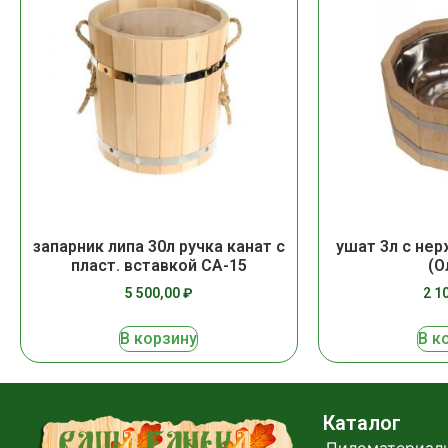
запарник липа 30л ручка канат с
ушат 3л с нер
пласт. вставкой СА-15
(О
5 500,00
₽
2 1
В корзину
В к
Каталог
Пиломатериал