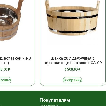
ж. вставкой УН-3
Шайка 20 л двуручная с
льха)
нержавеющей вставкой СА-09
00,00
₽
6 500,00
₽
орзину
В корзину
Покупателям
ы
Доставка