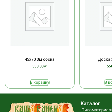
45х70 3м сосна
Доска 
550,00
₽
55
В корзину
В к
Каталог
Пиломатериал