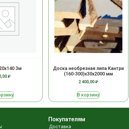
20х140 3м
Доска необрезная липа Кантри
(160-300)х30х2000 мм
0,00
₽
2 400,00
₽
орзину
В корзину
Покупателям
ы
Доставка