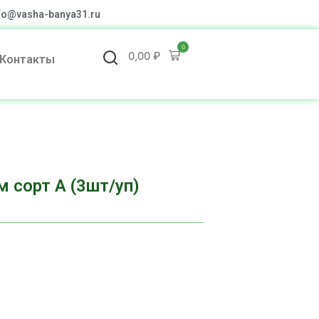
fo@vasha-banya31.ru
0
0,00
₽
Контакты
 сорт А (3шт/уп)