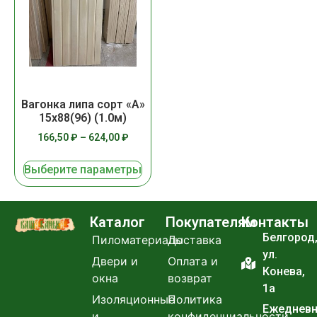
Вагонка липа сорт «А»
15х88(96) (1.0м)
166,50
₽
–
624,00
₽
Выберите параметры
Каталог
Покупателям
Контакты
Белгород
Пиломатериалы
Доставка
ул.
Двери и
Оплата и
Конева,
окна
возврат
1а
Изоляционные
Политика
Ежеднев
и
конфиденциальности