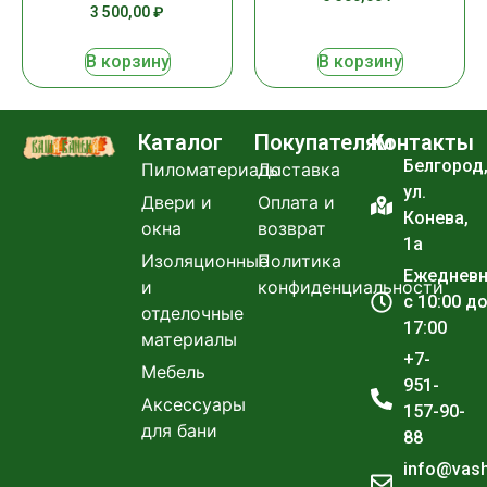
3 500,00
₽
В корзину
В корзину
Каталог
Покупателям
Контакты
Белгород
Пиломатериалы
Доставка
ул.
Двери и
Оплата и
Конева,
окна
возврат
1а
Изоляционные
Политика
Ежеднев
и
конфиденциальности
с 10:00 д
отделочные
17:00
материалы
+7-
Мебель
951-
Аксессуары
157-90-
для бани
88
info@vas