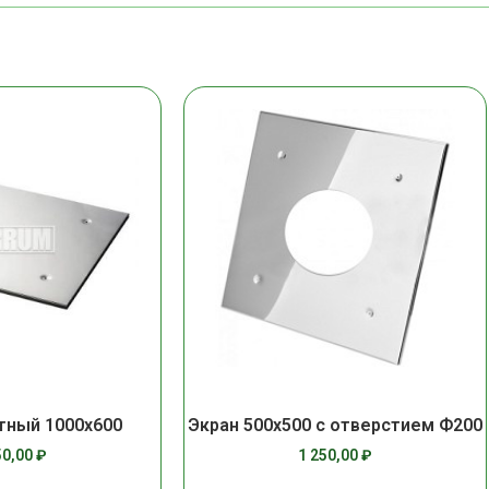
тный 1000х600
Экран 500х500 с отверстием Ф200
50,00
₽
1 250,00
₽