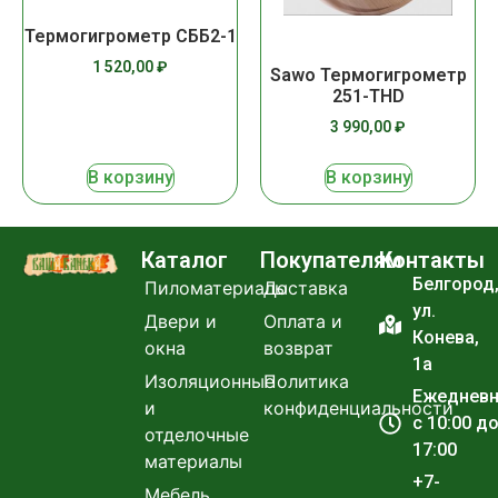
Термогигрометр СББ2-1
1 520,00
₽
Sawo Термогигрометр
251-THD
3 990,00
₽
В корзину
В корзину
Каталог
Покупателям
Контакты
Белгород
Пиломатериалы
Доставка
ул.
Двери и
Оплата и
Конева,
окна
возврат
1а
Изоляционные
Политика
Ежеднев
и
конфиденциальности
с 10:00 д
отделочные
17:00
материалы
+7-
Мебель