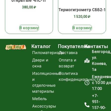
открытые ЧПС-1Г
380,00
₽
Термогигрометр СББ2-1
1 520,00
₽
В корзину
В корзину
Каталог
Покупателям
Контакты
Белгород
Пиломатериалы
Доставка
ул.
Двери и
Оплата и
Конева,
окна
возврат
1а
Изоляционные
Политика
Ежеднев
и
конфиденциальности
с 10:00 д
отделочные
17:00
материалы
+7-
Мебель
951-
Аксессуары
157-90-