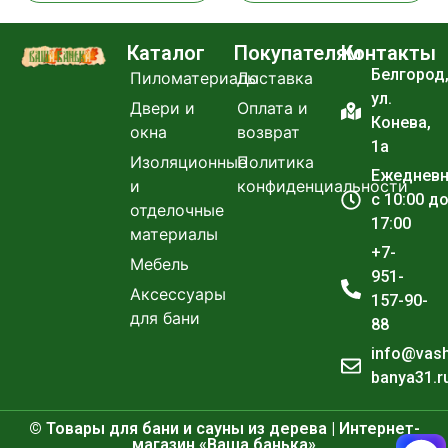
Каталог
Покупателям
Контакты
Белгород
Пиломатериалы
Доставка
ул.
Двери и
Оплата и
Конева,
окна
возврат
1а
Изоляционные
Политика
Ежеднев
и
конфиденциальности
с 10:00 д
отделочные
17:00
материалы
+7-
Мебель
951-
Аксессуары
157-90-
для бани
88
info@vas
banya31.r
© Товары для бани и сауны из дерева | Интернет-
магазин «Ваша банька»