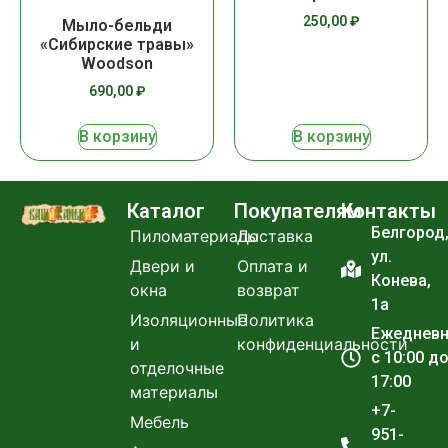
250,00
₽
Мыло-бельди
«Сибирские травы»
Woodson
690,00
₽
В корзину
В корзину
Каталог
Покупателям
Контакты
Белгород
Пиломатериалы
Доставка
ул.
Двери и
Оплата и
Конева,
окна
возврат
1а
Изоляционные
Политика
Ежеднев
и
конфиденциальности
с 10:00 д
отделочные
17:00
материалы
+7-
Мебель
951-