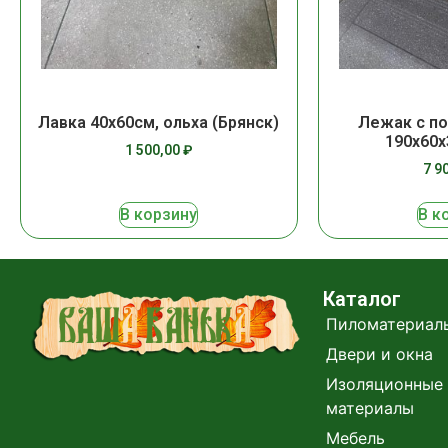
Лавка 40х60см, ольха (Брянск)
Лежак с по
190х60х
1 500,00
₽
7 9
В корзину
В к
Каталог
Пиломатериал
Двери и окна
Изоляционные 
материалы
Мебель