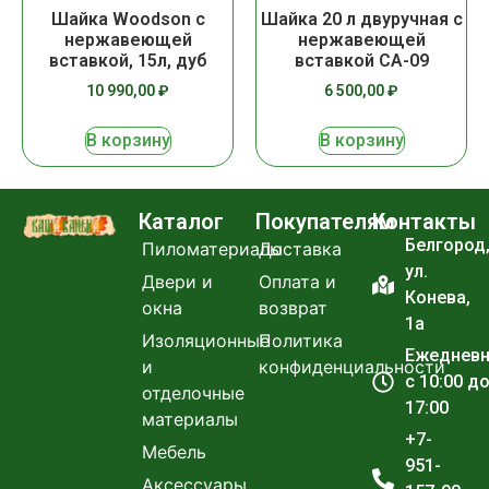
Шайка Woodson с
Шайка 20 л двуручная с
нержавеющей
нержавеющей
вставкой, 15л, дуб
вставкой СА-09
10 990,00
₽
6 500,00
₽
В корзину
В корзину
Каталог
Покупателям
Контакты
Белгород
Пиломатериалы
Доставка
ул.
Двери и
Оплата и
Конева,
окна
возврат
1а
Изоляционные
Политика
Ежеднев
и
конфиденциальности
с 10:00 д
отделочные
17:00
материалы
+7-
Мебель
951-
Аксессуары