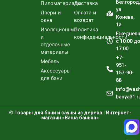
Белгород
Пиломатериалы
Доставка
ул.
Двери и
Оплата и
Конева,
окна
возврат
1а
Изоляционные
Политика
Ежеднев
и
конфиденциальности
с 10:00 д
отделочные
17:00
материалы
+7-
Мебель
951-
Аксессуары
157-90-
для бани
88
info@vas
banya31.r
© Товары для бани и сауны из дерева | Интернет-
магазин «Ваша банька»