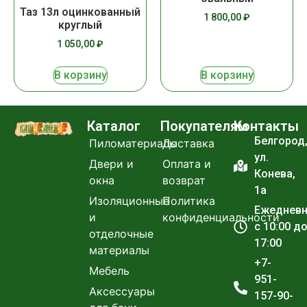
Таз 13л оцинкованный
1 800,00
₽
круглый
1 050,00
₽
В корзину
В корзину
Каталог
Покупателям
Контакты
Белгород
Пиломатериалы
Доставка
ул.
Двери и
Оплата и
Конева,
окна
возврат
1а
Изоляционные
Политика
Ежеднев
и
конфиденциальности
с 10:00 д
отделочные
17:00
материалы
+7-
Мебель
951-
Аксессуары
157-90-