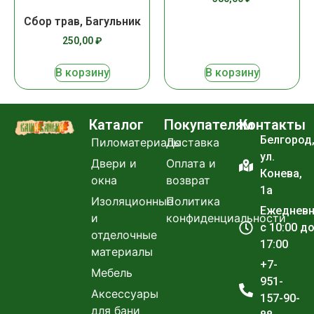
Сбор трав, Багульник
250,00
₽
В корзину
В корзину
Каталог
Покупателям
Контакты
Белгород
Пиломатериалы
Доставка
ул.
Двери и
Оплата и
Конева,
окна
возврат
1а
Изоляционные
Политика
Ежеднев
и
конфиденциальности
с 10:00 д
отделочные
17:00
материалы
+7-
Мебель
951-
Аксессуары
157-90-
для бани