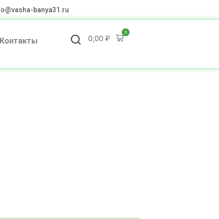
fo@vasha-banya31.ru
0
0,00
₽
Контакты