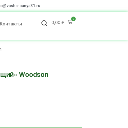
fo@vasha-banya31.ru
0
0,00
₽
Контакты
n
ющий» Woodson