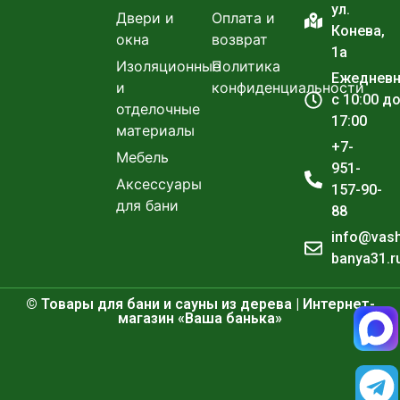
ул.
Двери и
Оплата и
Конева,
окна
возврат
1а
Изоляционные
Политика
Ежеднев
и
конфиденциальности
с 10:00 д
отделочные
17:00
материалы
+7-
Мебель
951-
Аксессуары
157-90-
для бани
88
info@vas
banya31.r
© Товары для бани и сауны из дерева | Интернет-
магазин «Ваша банька»