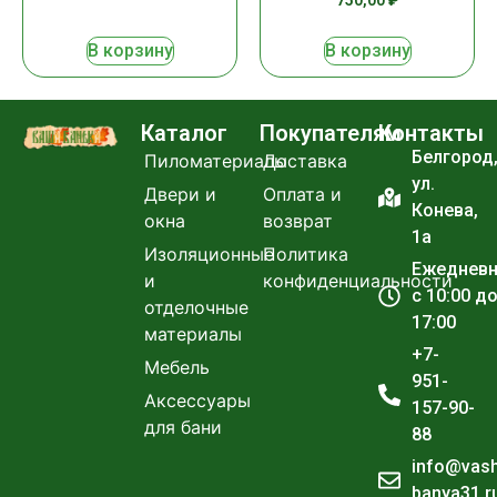
750,00
₽
В корзину
В корзину
Каталог
Покупателям
Контакты
Белгород
Пиломатериалы
Доставка
ул.
Двери и
Оплата и
Конева,
окна
возврат
1а
Изоляционные
Политика
Ежеднев
и
конфиденциальности
с 10:00 д
отделочные
17:00
материалы
+7-
Мебель
951-
Аксессуары
157-90-
для бани
88
info@vas
banya31.r