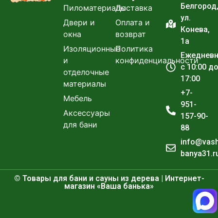
Белгород
Пиломатериалы
Доставка
ул.
Двери и
Оплата и
Конева,
окна
возврат
1а
Изоляционные
Политика
Ежеднев
и
конфиденциальности
с 10:00 д
отделочные
17:00
материалы
+7-
Мебель
951-
Аксессуары
157-90-
для бани
88
info@vas
banya31.r
© Товары для бани и сауны из дерева | Интернет-
магазин «Ваша банька»