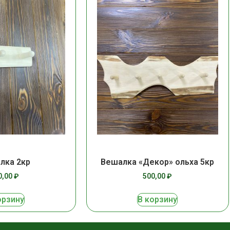
лка 2кр
Вешалка «Декор» ольха 5кр
0,00
₽
500,00
₽
орзину
В корзину