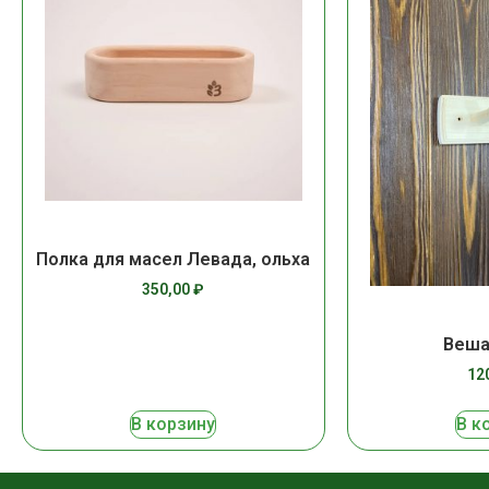
Полка для масел Левада, ольха
350,00
₽
Веша
12
В корзину
В к