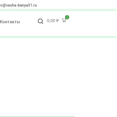
fo@vasha-banya31.ru
0
0,00
₽
Контакты