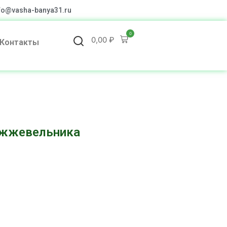
fo@vasha-banya31.ru
0
0,00
₽
Контакты
ожжевельника