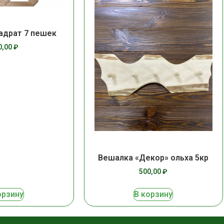
адрат 7 пешек
0,00
₽
Вешалка «Декор» ольха 5кр
500,00
₽
орзину
В корзину