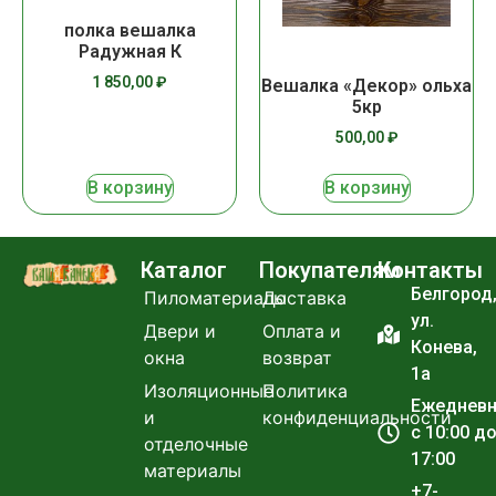
полка вешалка
Радужная К
1 850,00
₽
Вешалка «Декор» ольха
5кр
500,00
₽
В корзину
В корзину
Каталог
Покупателям
Контакты
Белгород
Пиломатериалы
Доставка
ул.
Двери и
Оплата и
Конева,
окна
возврат
1а
Изоляционные
Политика
Ежеднев
и
конфиденциальности
с 10:00 д
отделочные
17:00
материалы
+7-