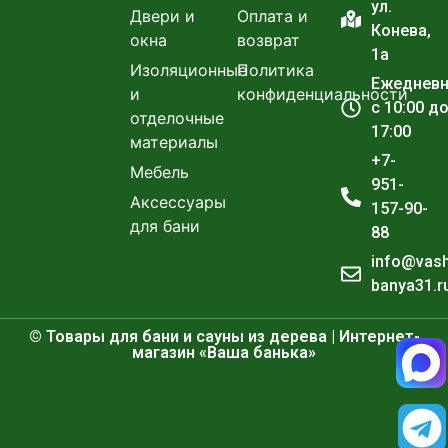
ул.
Двери и
Оплата и
Конева,
окна
возврат
1а
Изоляционные
Политика
Ежеднев
и
конфиденциальности
с 10:00 д
отделочные
17:00
материалы
+7-
Мебель
951-
Аксессуары
157-90-
для бани
88
info@vas
banya31.r
© Товары для бани и сауны из дерева | Интернет-
магазин «Ваша банька»