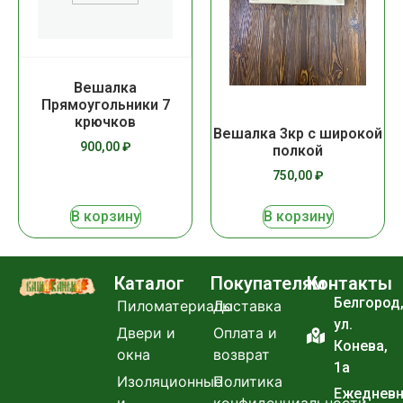
Вешалка
Прямоугольники 7
крючков
Вешалка 3кр с широкой
900,00
₽
полкой
750,00
₽
В корзину
В корзину
Каталог
Покупателям
Контакты
Белгород
Пиломатериалы
Доставка
ул.
Двери и
Оплата и
Конева,
окна
возврат
1а
Изоляционные
Политика
Ежеднев
и
конфиденциальности