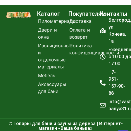
Каталог
Покупателям
Контакты
Белгород
Пиломатериалы
Доставка
ул.
Двери и
Оплата и
Конева,
окна
возврат
1а
Изоляционные
Политика
Ежеднев
и
конфиденциальности
с 10:00 д
отделочные
17:00
материалы
+7-
Мебель
951-
Аксессуары
157-90-
для бани
88
info@vas
banya31.r
© Товары для бани и сауны из дерева | Интернет-
магазин «Ваша банька»