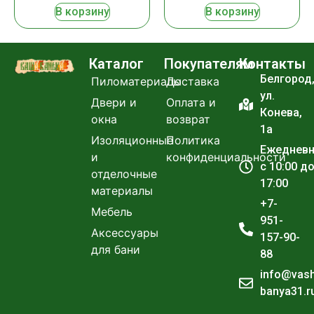
В корзину
В корзину
Каталог
Покупателям
Контакты
Белгород
Пиломатериалы
Доставка
ул.
Двери и
Оплата и
Конева,
окна
возврат
1а
Изоляционные
Политика
Ежеднев
и
конфиденциальности
с 10:00 д
отделочные
17:00
материалы
+7-
Мебель
951-
Аксессуары
157-90-
для бани
88
info@vas
banya31.r