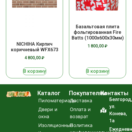
Базальтовая плита
фольгированная Fire
Batts (1000х600х30мм)
NICHIHA Кирпич
1 800,00
₽
коричневый WFX673
4 800,00
₽
В корзину
В корзину
Каталог
Покупателям
Контакты
Белгород
Пиломатериалы
Доставка
ул.
Двери и
Оплата и
Конева,
окна
возврат
1а
Изоляционные
Политика
Ежеднев