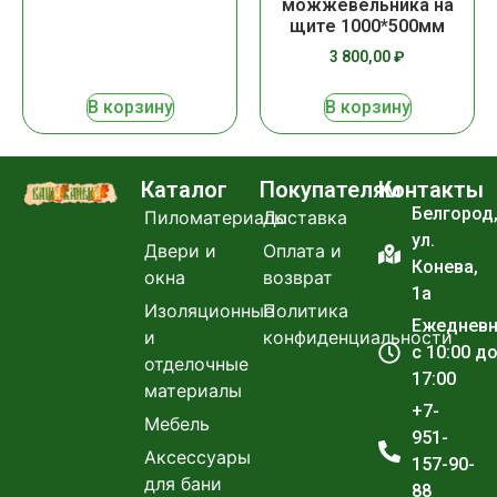
можжевельника на
щите 1000*500мм
3 800,00
₽
В корзину
В корзину
Каталог
Покупателям
Контакты
Белгород
Пиломатериалы
Доставка
ул.
Двери и
Оплата и
Конева,
окна
возврат
1а
Изоляционные
Политика
Ежеднев
и
конфиденциальности
с 10:00 д
отделочные
17:00
материалы
+7-
Мебель
951-
Аксессуары
157-90-
для бани
88