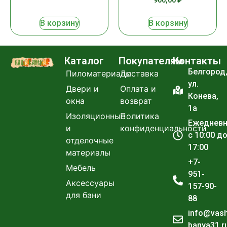
900,00
₽
В корзину
В корзину
Каталог
Покупателям
Контакты
Белгород
Пиломатериалы
Доставка
ул.
Двери и
Оплата и
Конева,
окна
возврат
1а
Изоляционные
Политика
Ежеднев
и
конфиденциальности
с 10:00 д
отделочные
17:00
материалы
+7-
Мебель
951-
Аксессуары
157-90-
для бани
88
info@vas
banya31.r