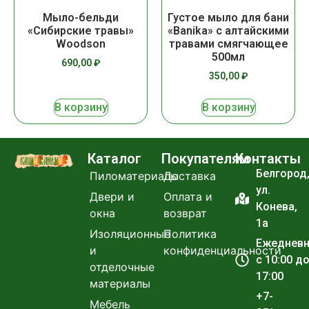
Мыло-бельди
Густое мыло для бани
«Сибирские травы»
«Banika» с алтайскими
Woodson
травами смягчающее
500мл
690,00
₽
350,00
₽
В корзину
В корзину
Каталог
Покупателям
Контакты
Белгород
Пиломатериалы
Доставка
ул.
Двери и
Оплата и
Конева,
окна
возврат
1а
Изоляционные
Политика
Ежеднев
и
конфиденциальности
с 10:00 д
отделочные
17:00
материалы
+7-
Мебель