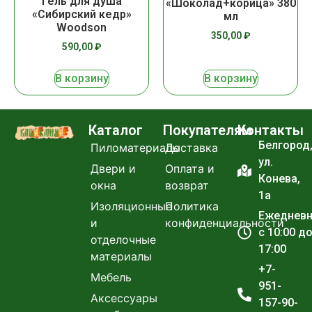
Гель для душа
«Шоколад+корица» 380
«Сибирский кедр»
мл
Woodson
350,00
₽
590,00
₽
В корзину
В корзину
Каталог
Покупателям
Контакты
Белгород
Пиломатериалы
Доставка
ул.
Двери и
Оплата и
Конева,
окна
возврат
1а
Изоляционные
Политика
Ежеднев
и
конфиденциальности
с 10:00 д
отделочные
17:00
материалы
+7-
Мебель
951-
Аксессуары
157-90-