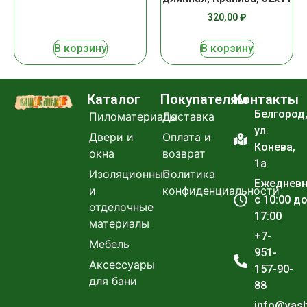
320,00
₽
В корзину
В корзину
Каталог
Покупателям
Контакты
Белгород
Пиломатериалы
Доставка
ул.
Двери и
Оплата и
Конева,
окна
возврат
1а
Изоляционные
Политика
Ежеднев
и
конфиденциальности
с 10:00 д
отделочные
17:00
материалы
+7-
Мебель
951-
Аксессуары
157-90-
для бани
88
info@vas