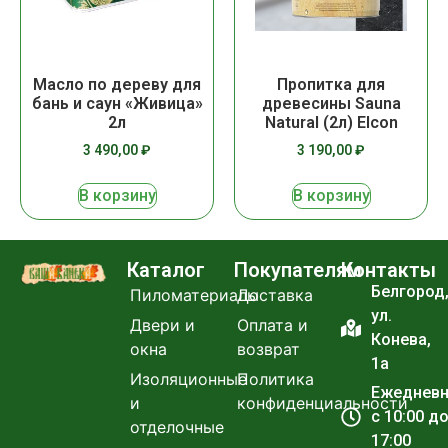
Масло по дереву для
Пропитка для
бань и саун «Живица»
древесины Sauna
2л
Natural (2л) Elcon
3 490,00
₽
3 190,00
₽
В корзину
В корзину
Каталог
Покупателям
Контакты
Белгород
Пиломатериалы
Доставка
ул.
Двери и
Оплата и
Конева,
окна
возврат
1а
Изоляционные
Политика
Ежеднев
и
конфиденциальности
с 10:00 д
отделочные
17:00