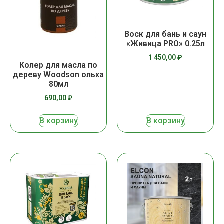
Воск для бань и саун
«Живица PRO» 0.25л
1 450,00
₽
Колер для масла по
дереву Woodson ольха
80мл
690,00
₽
В корзину
В корзину