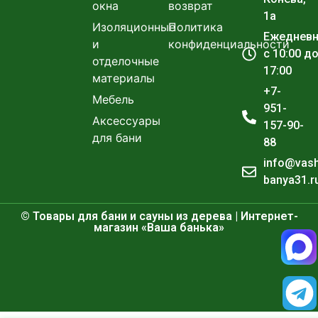
окна
возврат
1а
Изоляционные
Политика
Ежеднев
и
конфиденциальности
с 10:00 д
отделочные
17:00
материалы
+7-
Мебель
951-
Аксессуары
157-90-
для бани
88
info@vas
banya31.r
© Товары для бани и сауны из дерева | Интернет-
магазин «Ваша банька»