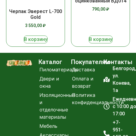
оцинкованный БД014
790,00
₽
Черпак Эверест L-700
Gold
3 550,00
₽
В корзину
В корзину
Каталог
Покупателям
Контакты
Белгород
Пиломатериалы
Доставка
ул.
Двери и
Оплата и
Конева,
окна
возврат
1а
Изоляционные
Политика
Ежеднев
и
конфиденциальности
с 10:00 д
отделочные
17:00
материалы
+7-
Мебель
951-
Аксессуары