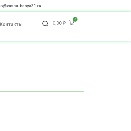
fo@vasha-banya31.ru
0
0,00
₽
Контакты