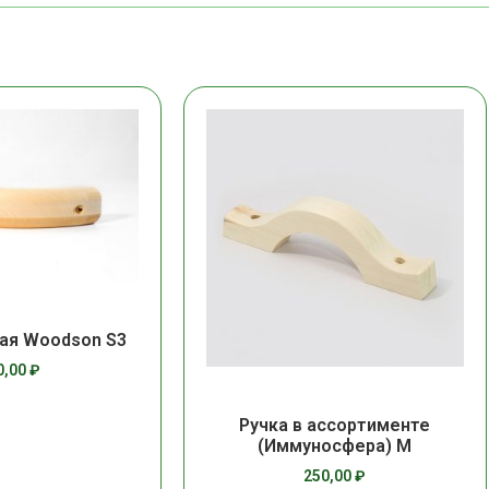
ая Woodson S3
0,00
₽
Ручка в ассортименте
(Иммуносфера) М
250,00
₽