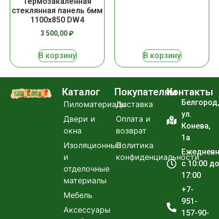
Термозакаленная
стеклянная панель 6мм
1100х850 DW4
3 500,00
₽
В корзину
В корзину
Каталог
Покупателям
Контакты
Белгород
Пиломатериалы
Доставка
ул.
Двери и
Оплата и
Конева,
окна
возврат
1а
Изоляционные
Политика
Ежеднев
и
конфиденциальности
с 10:00 д
отделочные
17:00
материалы
+7-
Мебель
951-
Аксессуары
157-90-