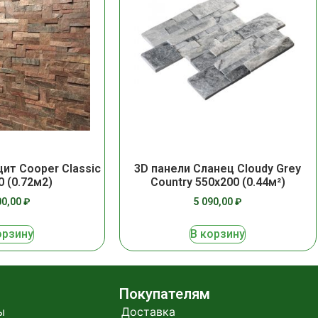
цит Cooper Classic
3D панели Сланец Cloudy Grey
0 (0.72м2)
Country 550х200 (0.44м²)
00,00
₽
5 090,00
₽
орзину
В корзину
Покупателям
ы
Доставка