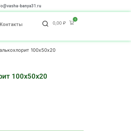
fo@vasha-banya31.ru
0
0,00
₽
Контакты
алькохлорит 100х50х20
рит 100х50х20