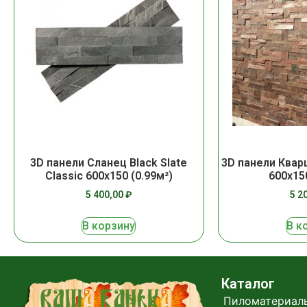
3D панели Сланец Black Slate
3D панели Квар
Classic 600х150 (0.99м²)
600х15
5 400,00
₽
5 2
В корзину
В к
Каталог
Пиломатериал