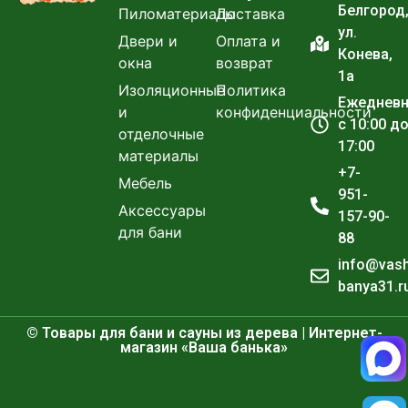
Белгород
Пиломатериалы
Доставка
ул.
Двери и
Оплата и
Конева,
окна
возврат
1а
Изоляционные
Политика
Ежеднев
и
конфиденциальности
с 10:00 д
отделочные
17:00
материалы
+7-
Мебель
951-
Аксессуары
157-90-
для бани
88
info@vas
banya31.r
© Товары для бани и сауны из дерева | Интернет-
магазин «Ваша банька»