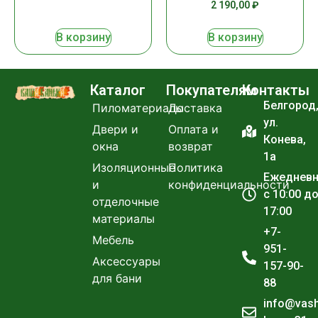
2 190,00
₽
В корзину
В корзину
Каталог
Покупателям
Контакты
Белгород
Пиломатериалы
Доставка
ул.
Двери и
Оплата и
Конева,
окна
возврат
1а
Изоляционные
Политика
Ежеднев
и
конфиденциальности
с 10:00 д
отделочные
17:00
материалы
+7-
Мебель
951-
Аксессуары
157-90-
для бани
88
info@vas