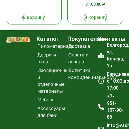
3 100,00
₽
В корзину
В корзину
Каталог
Покупателям
Контакты
Белгород
Пиломатериалы
Доставка
ул.
Двери и
Оплата и
Конева,
окна
возврат
1а
Изоляционные
Политика
Ежеднев
и
конфиденциальности
с 10:00 д
отделочные
17:00
материалы
+7-
Мебель
951-
Аксессуары
157-90-
для бани
88
info@vas