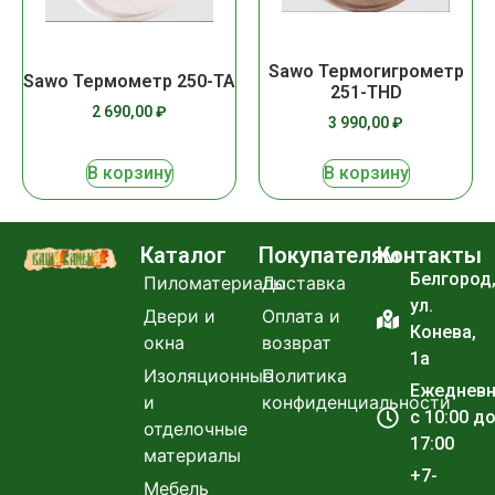
Sawo Термогигрометр
Sawo Термометр 250-ТА
251-THD
2 690,00
₽
3 990,00
₽
В корзину
В корзину
Каталог
Покупателям
Контакты
Белгород
Пиломатериалы
Доставка
ул.
Двери и
Оплата и
Конева,
окна
возврат
1а
Изоляционные
Политика
Ежеднев
и
конфиденциальности
с 10:00 д
отделочные
17:00
материалы
+7-
Мебель