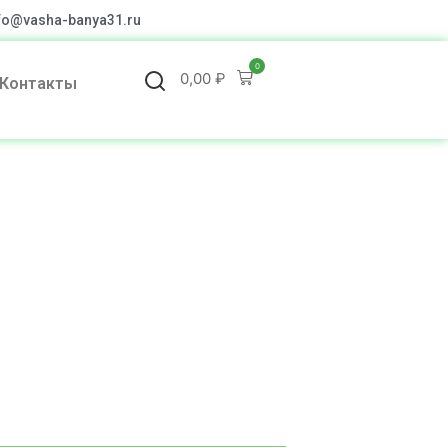
fo@vasha-banya31.ru
0
0,00
₽
Контакты