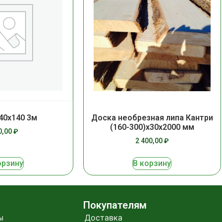
40х140 3м
Доска необрезная липа Кантри
(160-300)х30х2000 мм
0,00
₽
2 400,00
₽
орзину
В корзину
Покупателям
ы
Доставка