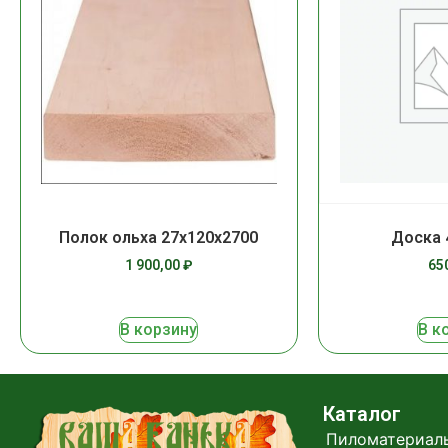
Полок ольха 27х120х2700
Доска 
1 900,00
₽
65
В корзину
В к
Каталог
Пиломатериал