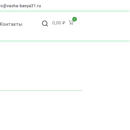
fo@vasha-banya31.ru
0
0,00
₽
Контакты