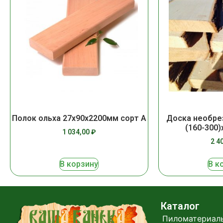
Полок ольха 27х90х2200мм сорт А
Доска необре
(160-300
1 034,00
₽
2 4
В корзину
В к
Каталог
Пиломатериал