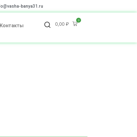
fo@vasha-banya31.ru
0
0,00
₽
Контакты