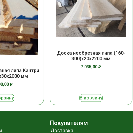
Доска необрезная липа (160-
300)х20х2200 мм
2 035,00
₽
зная липа Кантри
)х30х2000 мм
00,00
₽
орзину
В корзину
Покупателям
ы
Доставка