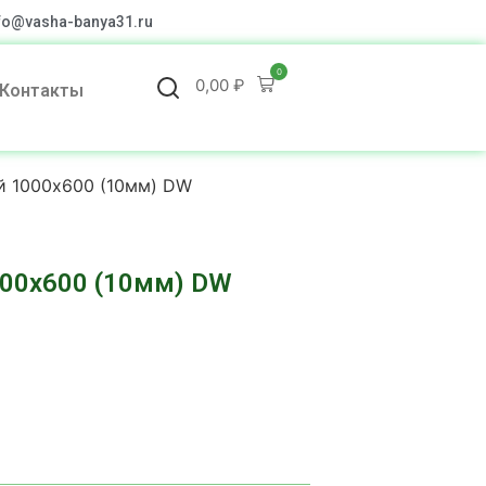
fo@vasha-banya31.ru
0
0,00
₽
Контакты
й 1000х600 (10мм) DW
000х600 (10мм) DW