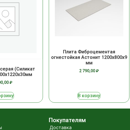
Плита Фиброцементая
огнестойкая Астонит 1200х800х9
мм
 серая (Силикат
2 790,00
₽
000х1220х30мм
00,00
₽
орзину
В корзину
Покупателям
ы
Доставка