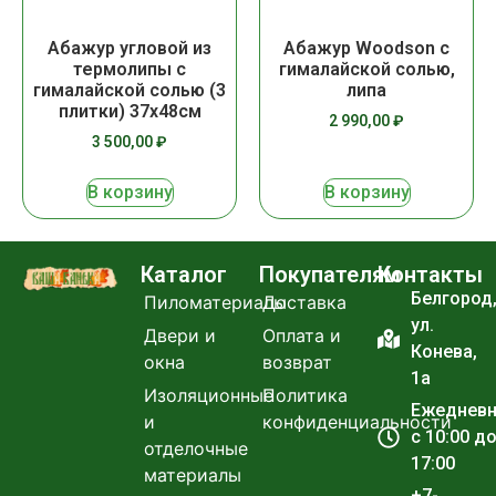
Абажур угловой из
Абажур Woodson с
термолипы с
гималайской солью,
гималайской солью (3
липа
плитки) 37х48см
2 990,00
₽
3 500,00
₽
В корзину
В корзину
Каталог
Покупателям
Контакты
Белгород
Пиломатериалы
Доставка
ул.
Двери и
Оплата и
Конева,
окна
возврат
1а
Изоляционные
Политика
Ежеднев
и
конфиденциальности
с 10:00 д
отделочные
17:00
материалы
+7-