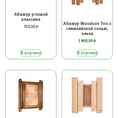
Абажур угловой
классика
Абажур Woodson Trio с
750,00
₽
гималайской солью,
ольха
3 890,00
₽
В корзину
В корзину